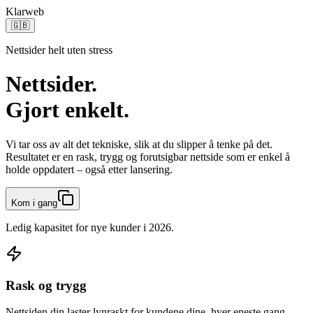
Klar
web
🇬🇧
Nettsider helt uten stress
Nettsider.
Gjort enkelt.
Vi tar oss av alt det tekniske, slik at du slipper å tenke på det.
Resultatet er en rask, trygg og forutsigbar nettside som er enkel å
holde oppdatert – også etter lansering.
Kom i gang
Ledig kapasitet for nye kunder i 2026.
Rask og trygg
Nettsiden din laster lynraskt for kundene dine, hver eneste gang.